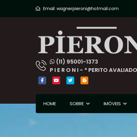
Email:
wagnerpieroni@hotmail.com
(11) 95001-1373
P I E R O N I - * PERITO AVALI
HOME
SOBRE
IMÓVEIS