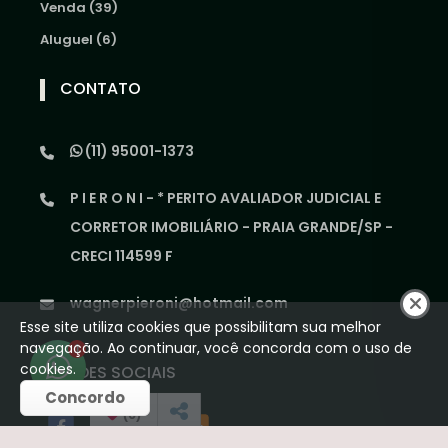
Venda (39)
Aluguel (6)
CONTATO
(11) 95001-1373
P I E R O N I - * PERITO AVALIADOR JUDICIAL E
CORRETOR IMOBILIÁRIO - PRAIA GRANDE/SP -
CRECI 114599 F
wagnerpieroni@hotmail.com
Esse site utiliza cookies que possibilitam sua melhor
navegação. Ao continuar, você concorda com o uso de
1
cookies.
REDES SOCIAIS
Concordo
(
0
)