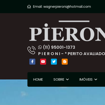
Email:
wagnerpieroni@hotmail.com
(11) 95001-1373
P I E R O N I - * PERITO AVALI
HOME
SOBRE
IMÓVEIS