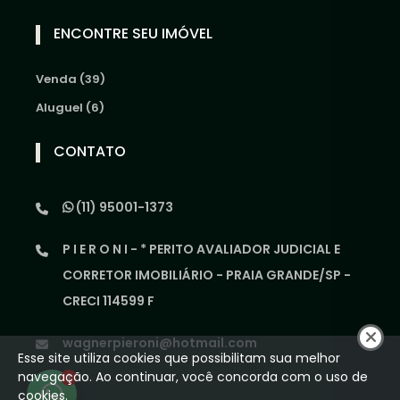
ENCONTRE SEU IMÓVEL
Venda (39)
Aluguel (6)
CONTATO
(11) 95001-1373
P I E R O N I - * PERITO AVALIADOR JUDICIAL E
CORRETOR IMOBILIÁRIO - PRAIA GRANDE/SP -
CRECI 114599 F
wagnerpieroni@hotmail.com
Esse site utiliza cookies que possibilitam sua melhor
navegação. Ao continuar, você concorda com o uso de
1
cookies.